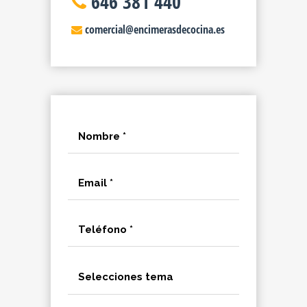
646 381 440
comercial@encimerasdecocina.es