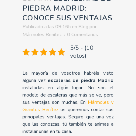
PIEDRA MADRID:
CONOCE SUS VENTAJAS
Publicado a las 09:16h
en
Blog
por
Mármoles Benítez
0 Comentarios
5/5 - (10
votos)
La mayoría de vosotros habréis visto
alguna vez
escaleras de piedra Madrid
instaladas en algún lugar. No son el
modelo de escaleras que más se ve, pero
sus ventajas son muchas. En
Mármoles y
Granitos Benítez
os queremos contar sus
principales ventajas. Seguro que una vez
que las conozcas, tú también te animas a
instalar unas en tu casa.