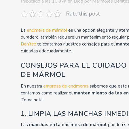
Publicado a las 10:37h
en
Blog
por
Mármoles Beníte
Rate this post
La
encimera de mármol
es una opción elegante y atem
duradero, también requiere un mantenimiento regular p
Benítez
te contamos nuestros consejos para el
mante
cuidarlas adecuadamente.
CONSEJOS PARA EL CUIDADO 
DE MÁRMOL
En nuestra
empresa de encimeras
sabemos que este ma
contamos como realizar el
mantenimiento de las e
¡Toma nota!
1. LIMPIA LAS MANCHAS INMED
Las
manchas en la encimera de mármol
pueden ser 