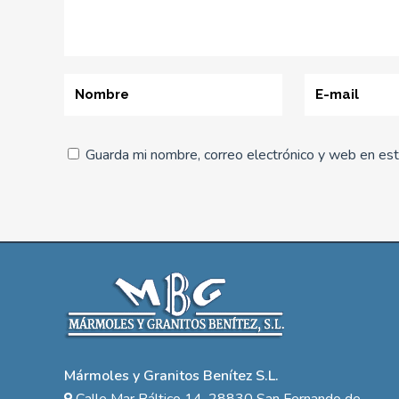
Guarda mi nombre, correo electrónico y web en es
Mármoles y Granitos Benítez S.L.
Calle Mar Báltico 14, 28830 San Fernando de