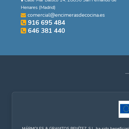
Henares (Madrid)
comercial@encimerasdecocina.es
916 695 484
646 381 440
MÁRMOLES & GRANITOS BENÍTEZ, S.L. ha sido beneficia