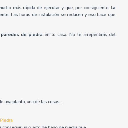
mucho más rápida de ejecutar y que, por consiguiente,
la
iente. Las horas de instalación se reducen y eso hace que
s
paredes de piedra
en tu casa. No te arrepentirás del
e una planta, una de las cosas…
 Piedra
ra conseguir un cuarto de baño de piedra que…