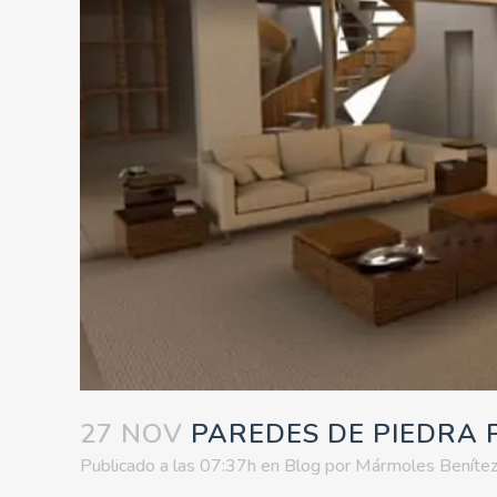
27 NOV
PAREDES DE PIEDRA 
Publicado a las 07:37h
en
Blog
por
Mármoles Beníte