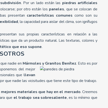
subdivisión
. Por un lado están las
piedras artificiales
colocarse; por otro están los
paneles
, que se colocan de
mbas presentan
características comunes
como son su
lexibilidad
, la capacidad para aislar del clima, son ignífugos
resentan sus propias características en relación a las
ísticas que da un producto natural. Las texturas, colores y
tético que eso supone
.
OSOTROS
 que nadie en
Mármoles y Granitos Benítez
. Esto es por
disponemos del mejor
fesionales que
llevan
r que nadie las vicisitudes que tiene este tipo de trabajo.
 mejores materiales que hay en el mercado
. Creemos
para que
el trabajo sea sobresaliente
, es lo mínimo que