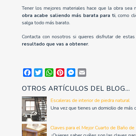
Tener los mejores materiales hace que la obra sea 
obra acabe saliendo más barata para ti
, como cl
salga todo más barato.
Contacta con nosotros si quieres disfrutar de esta
resultado que vas a obtener
.
Facebook
Twitter
WhatsApp
Pinterest
Messenger
Email
OTROS ARTÍCULOS DEL BLOG...
Escaleras de interior de piedra natural
Una vez que tienes un domicilio de más d
Claves para el Mejor Cuarto de Baño de
¿Quieres saber cuáles son las claves pa